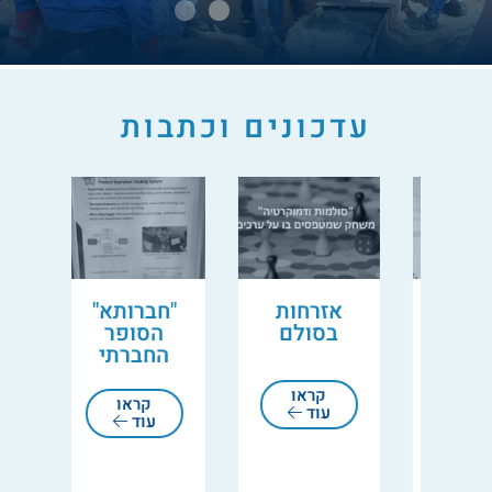
עדכונים וכתבות
אזרחות
"חברותא"
"ה
ש
בסולם
הסופר
שא
החברתי
הלח
י:
מבט
…
קראו
קראו
עוד
עוד
ק
ע