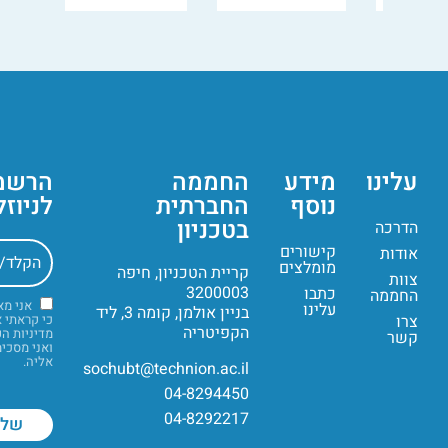
עלינו
מידע
החממה
הרשמ
נוסף
החברתית
לניוז
בטכניון
הדרכה
קישורים
אודות
מומלצים
קריית הטכניון, חיפה
צוות
3200003
כתבו
החממה
אני מ
עלינו
בניין אולמן, קומה 3, ליד
צרו
כי קראתי 
הקפיטריה
מדיניות ה
קשר
ואני מסכי
אליה.
sochubt@technion.ac.il
04-8294450
04-8292217