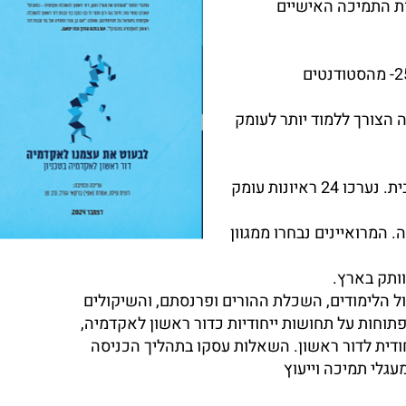
ות התמיכה האישיים
מנתוני הלמ"ס עולה תמונת מצב לפיה כ 20%-25%- מהסטודנטים
 הצורך ללמוד יותר לעומק
המתודולוגיה שנבחרה לדוח היא איכותנית-נרטיבית. נערכו 24 ראיונות עומק
 המרואיינים נבחרו ממגוון
וותק בארץ.
ול הלימודים, השכלת ההורים ופרנסתם, והשיקולים
פתוחות על תחושות ייחודיות כדור ראשון לאקדמיה,
חודית לדור ראשון. השאלות עסקו בתהליך הכניסה
עגלי תמיכה וייעוץ