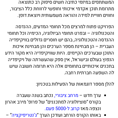
המשתתפים במיזמי כתיבה חשים סיפוק רב כתוצאה
מתרומת תוכן אקדמי איכותי וחופשי לרווחת כלל הציבור,
וחווים חוויית למידה והוראה משמעותית ויוצאת דופן.
הפרויקט פתוח למרצים מכל תחומי המדעים, ההנדסה
והטכנולוגיה – ובפרט תחומי הביולוגיה, הכימיה וכל תחומי
ההנדסה והטכנולוגיה, בהם יש חוסרים גדולים בוויקיפדיה
העברית – הן מבחינת מספר הערכים והן מבחינת איכות
התוכן שבערכים הקיימים. היות שוויקיפדיה היא מקור הידע
הנפוץ בעולם ובישראל, אין ספק שהעשרתה של ויקיפדיה
בתכנים איכותיים בתחומים אלה היא תרומה חשובה שיש
לה השפעה חברתית רחבה.
להלן מספר דוגמאות של הפעילות בטכניון:
ערך חדש –
מרחב ציבורי
,
נכתב בשנה שעברה
בקורס “סוציולוגיה למתכננים” של פרופ’ מירב אהרון
ונצפה מאז
קרוב ל-5000 פעם
.
באותו הקורס הורחב ועודכן הערך “
ג’נטריפיקציה
” –