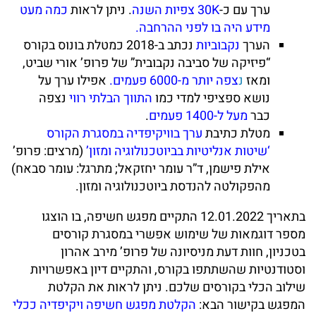
ערך עם כ-
30K צפיות השנה
. ניתן לראות
כמה מעט
מידע היה בו לפני ההרחבה
.
הערך
נקבוביות
נכתב ב-2018 כמטלת בונוס בקורס
“פיזיקה של סביבה נקבובית” של פרופ’ אורי שביט,
ומאז
נ
צפה יותר מ-6000 פעמים.
אפילו ערך על
נושא ספציפי למדי כמו
התווך הבלתי רווי
נצפה
כבר
מעל ל-1400 פעמים
.
מטלת כתיבת
ערך בוויקיפדיה במסגרת הקורס
‘שיטות אנליטיות בביוטכנולוגיה ומזון’
(מרצים: פרופ’
אילת פישמן, ד”ר עומר יחזקאל; מתרגל: עומר סבאח)
מהפקולטה להנדסת ביוטכנולוגיה ומזון.
בתאריך 12.01.2022 התקיים מפגש חשיפה, בו הוצגו
מספר דוגמאות של שימוש אפשרי במסגרת קורסים
בטכניון, חוות דעת מניסיונה של פרופ’ מירב אהרון
וסטודנטיות שהשתתפו בקורס, והתקיים דיון באפשרויות
שילוב הכלי בקורסים שלכם. ניתן לראות את הקלטת
המפגש בקישור הבא:
הקלטת מפגש חשיפה ויקיפדיה ככלי