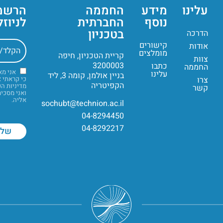
עלינו
מידע
החממה
הרשמ
נוסף
החברתית
לניוז
בטכניון
הדרכה
קישורים
אודות
מומלצים
קריית הטכניון, חיפה
צוות
3200003
כתבו
החממה
אני מ
עלינו
בניין אולמן, קומה 3, ליד
צרו
כי קראתי 
הקפיטריה
מדיניות ה
קשר
ואני מסכי
אליה.
sochubt@technion.ac.il
04-8294450
04-8292217