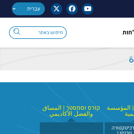
"חות
ة
| المؤسسة
קורס וסמסטר | المساق
يمية
والفصل الأكاديمي
כיטקטורה
 טכניון |