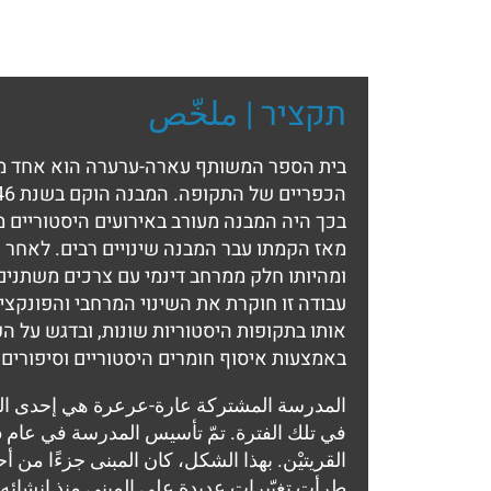
תקציר | ملخّص
בית הספר המשותף עארה-ערערה הוא אחד מבת
בכך היה המבנה מעורב באירועים היסטוריים מ
מאז הקמתו עבר המבנה שינויים רבים. לאחר הי
ומהיותו חלק ממרחב דינמי עם צרכים משתנים
עבודה זו חוקרת את השינוי המרחבי והפונקצ
אותו בתקופות היסטוריות שונות, ובדגש על 
באמצעות איסוף חומרים היסטוריים וסיפורים
المدرسة المشتركة عارة-عرعرة هي إحدى المدارس
القريتيْن. بهذا الشكل، كان المبنى جزءًا من أ
طرأت تغيّيرات عديدة على المبنى منذ إنشائه.