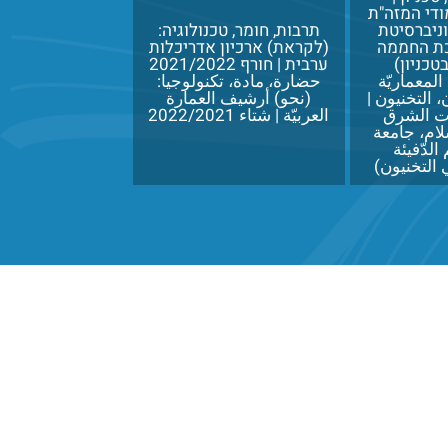
די המזה"ת
ניברסיטת
תרבות, חומר, טכנולוגיה:
כת החממה
(לקראת) ארכיון אדריכלות
טכניון)
ערבית | חורף 2021/2022
المعماريّة
حضارة، مادة، تكنولوجيا:
التخنيون |
(نحو) أرشيف العمارة
ت الشرق
العربيّة | شتاء 2022/2021
ام، جامعة
الدّفيئة
 التخنيون)