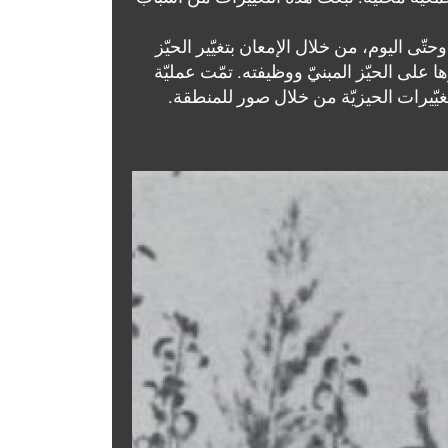
ّى اليوم، من خلال الإمعان بتغيّير الحيّز
 على الحيّز المبنيّ ووظيفته. تمّت عمليّة
ّيرات الحيزيّة من خلال صور للمنطقة.