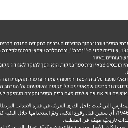
י הספר שנבנו בתוך הכפרים הערביים בתקופת המנדט הבריטי, 
הכפריים של התקופה. המבנה הוקם בשנת 1946, שנתיים לפני ה-""נכבה"", ובבמהלכה ש
שמעותיים באזור.
ותו בסיס צבאי ובית ספר במקור, הוא הפך למוקד לאגודה מקומית
.
יונאלי שעבר על בית הספר המשותף עארה ערערה מהקמתו ועד הי
הפדגוגיה והצרכים שמאפיינים כל תקופה והשפעתם על המרחב הב
 אישיים של אנשים שלמדו פעם בבית הספר וחקירה מעמיקה לשינ
 التي بُنيت داخل القرى العربيّة في فترة الانتداب البريطانيّ،
في تلك الفترة. تمّ تأسيس المدرسة في عام 1946، أي سنتين قبل وقوع النكبة، وتمّ استخد
حداث تاريخيّة مهمّة في المنطقة.
 بعدما كان بالأصل مدرسة وقاعدة عسكريّة، تحوّل إلى مركز لجم