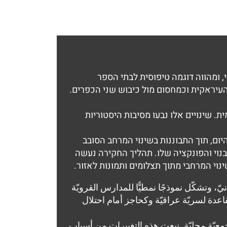
ומהווה דוגמה טיפוסית לבתי הספר
ימש כבסיס לפלוגה העיראקית וכמחסום מול כיבוש שני הכפרים.
. שינויים אלו נבעו מסיבות היסטוריות
ום, תוך התבוננות בשינוי המרחב הסובב
נוי והפונקציה שלו. תהליך החקירה נעשה
וי המרחבי מתוך תצלומים ותמונות לאזור.
 وتشكّل نموذجًا نمطيًّا للمدارس القرويّة
امها خلال النكبة كقاعدة لسريّة عراقيّة وكحاجز أمام احتلال
عيّة محليّة. نبعت هذه التغييرات من أسباب