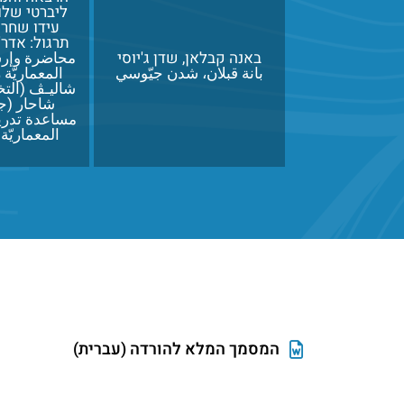
ליברטי שלו 
עידו שחר (
תרגול: אדר
באנה קבלאן, שדן ג'יוסי
محاضرة وإرش
بانة قبلان، شدن جيّوسي
المعماريّة 
شاليـڤ (التخن
شاحار (جا
مساعدة تدري
المعماريّة
המסמך המלא להורדה (עברית)