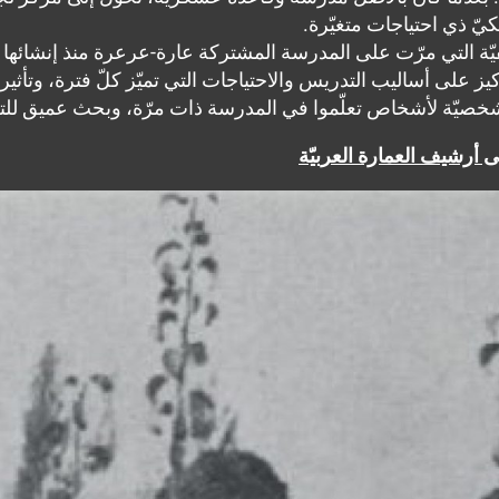
كيّ ذي احتياجات متغيّرة.
يّة التي مرّت على المدرسة المشتركة عارة-عرعرة منذ إنشائها وحت
يز على أساليب التدريس والاحتياجات التي تميّز كلّ فترة، وتأثيرها
صيّة لأشخاص تعلّموا في المدرسة ذات مرّة، وبحث عميق للتغي
 أرشيف العمارة العربيّة