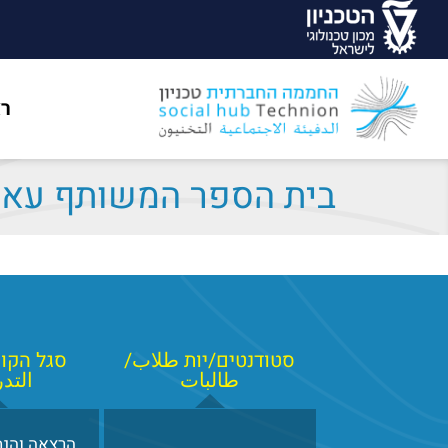
ר
בית הספר המשותף עאר
סטודנטים/יות طلاب/
סגל הקורס
طالبات
التد
הרצאה והנחי