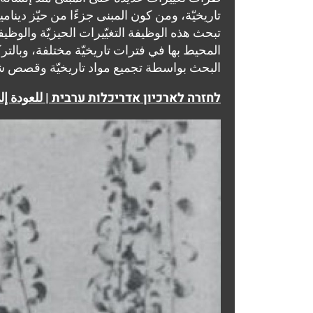
تاريخيّة، ومن كون المبنى جزءًا من حيّز دينامي
تبحث هذه الوظيفة التغيّيرات الحيزيّة والوظيف
المحيط بها في فترات تاريخيّة مختلفة، وبالترك
البحث بواسطة تجميع مواد تاريخيّة وقصص شخ
לחזרה לארכיון אדריכלות ערבית | للعودة إلى