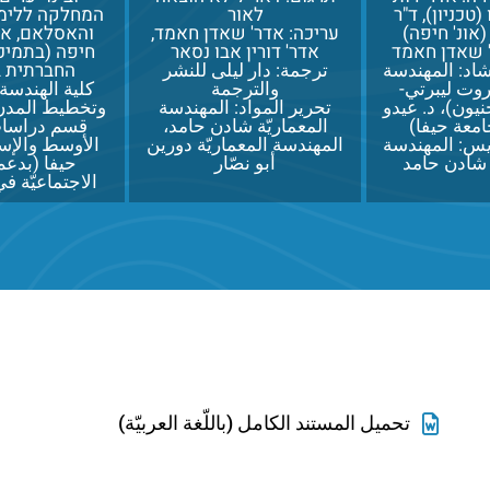
(טכניון), ד"ר
לאור
המחלקה ללימו
אונ' חיפה)
עריכה: אדר' שאדן חאמד,
והאסלאם, או
' שאדן חאמד
אדר' דורין אבו נסאר
חיפה (בתמי
اد: المهندسة
ترجمة: دار ليلى للنشر
החברתית ב
روت ليبرتي-
والترجمة
كلية الهندسة 
يون)، د. عيدو
تحرير المواد: المهندسة
وتخطيط المدن، 
معة حيفا)
المعماريّة شادن حامد،
قسم دراسا
س: المهندسة
المهندسة المعماريّة دورين
الأوسط والإسل
 شادن حامد
أبو نصّار
حيفا (بدعم 
الاجتماعيّة في
تحميل المستند الكامل (باللّغة العربيّة)