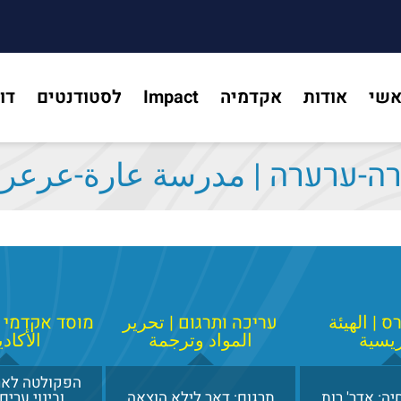
אשי
אודות
אקדמיה
Impact
לסטודנטים
דו
ה-ערערה | مدرسة عارة-عرعر
 | الهيئة
עריכה ותרגום | تحرير
מוסד אקדמי 
ريسية
المواد وترجمة
الأكاد
הפקולטה לאר
ה: אדר' רות
תרגום: דאר לילא הוצאה
ובינוי ערים,