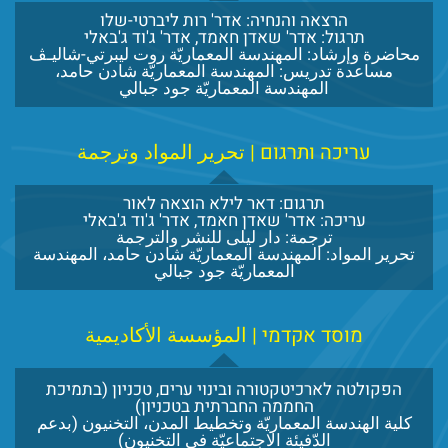
הרצאה והנחיה: אדר' רות ליברטי-שלו
תרגול: אדר' שאדן חאמד, אדר' ג'וד ג'באלי
محاضرة وإرشاد: المهندسة المعماريّة روت ليبرتي-شاليـڤ
مساعدة تدريس: المهندسة المعماريّة شادن حامد،
المهندسة المعماريّة جود جبالي
עריכה ותרגום | تحرير المواد وترجمة
תרגום: דאר לילא הוצאה לאור
עריכה: אדר' שאדן חאמד, אדר' ג'וד ג'באלי
ترجمة: دار ليلى للنشر والترجمة
تحرير المواد: المهندسة المعماريّة شادن حامد، المهندسة
المعماريّة جود جبالي
מוסד אקדמי | المؤسسة الأكاديمية
הפקולטה לארכיטקטורה ובינוי ערים, טכניון (בתמיכת
החממה החברתית בטכניון)
كلية الهندسة المعماريّة وتخطيط المدن، التخنيون (بدعم
الدّفيئة الاجتماعيّة في التخنيون)