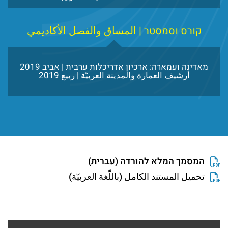
קורס וסמסטר | المساق والفصل الأكاديمي
מאדינה ועמארה: ארכיון אדריכלות ערבית | אביב 2019
أرشيف العمارة والمدينة العربيّة | ربيع 2019
המסמך המלא להורדה (עברית)
تحميل المستند الكامل (باللّغة العربيّة)