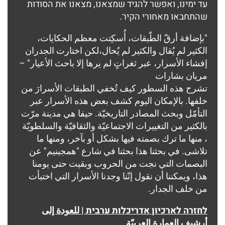
עד ימינו, ואפשר להגיד שמצאנו, מצאנו את הסודות
שהתחבאו מאחורי הקיר.
"بإضافة أرقّ الطّبقات، أُسكِتت معظم الحكايات،
الكثير لم يُقال والكثير لم يُحال،لكن اختارت الجدران
إفشاء الأسرار، عبر ثغراتٍ لم يرها إلا باحث الأعيار" –
مريان بشارات
تشرح هذه السطور كيف تُخفي الطبقات الأسرارَ من
خلفها. بالإمكان اليوم كشف بعض هذه الأسرار عبر
التأمّل وبحث المصادر التاريخيّة. حيفا هي مدينة مرّت
بالكثير من التغييرات الاجتماعيّة والثقافيّة والسلطويّة
، منها ما ترك بصمته فيها بشكل أو بآخر، ومنها ما
تلاشى. في بحثنا هذا بحثنا في شارع "همجينيم" عن
البصمات التي نجت من الحروب وبقيت حتى يومنا
هذا، ويمكننا أن نقول إنّنا وجدنا الأسرار التي اختبأت
من خلف الجدار.
לחזרה לארכיון אדריכלות ערבית | للعودة إلى
أرشيف العمارة العربيّة