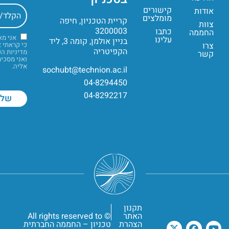
קישורים
אודות
מומלצים
קריית הטכניון, חיפה
צוות
3200003
כתבו
החממה
אני מ
עלינו
בניין אולמן, קומה 3, ליד
צרו
כי קראתי 
הקפיטריה
מדיניות ה
קשר
ואני מסכי
אליה.
sochubt@technion.ac.il
04-8294450
04-8292217
תקנון
האתר
© All rights reserved to
הצהרת
טכניון – החממה החברתית