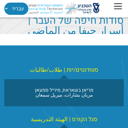
סודות חיפה של העבר |
أسرار حيفا من الماضي
סטודנטים/יות | طلاب/طالبات
מריאן בשאראת, מיריל סמעאן
مريان بشارات، ميريل سمعان
סגל הקורס | الهيئة التدريسية