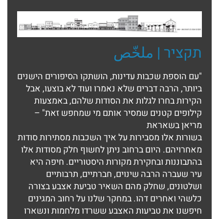
תקציר | ملخّص
"עם הוספת שכבות עדינות, הושתקו הסיפורים הישנים
ביותר, הרבה דברים שלא נאמרו ועוד לא בוצעו, אבל
הקירות בחרו לגלות את הסודות שלהם, באמצעות
קילופים קטנים שמסיר אותם מי שמחפש זאת" –
מריאן בשאראת
בשורות אלו מסבירות על איך השכבות מסתירות סודות
מאחרויהם. היום ברחוב ניתן לחשוף חלק מסודות אלו
בהתבוננות ובחקירת מקורות היסטוריים. חיפה היא
עיר שעברה הרבה שינוים, חברתיים, תרבותיים
ושלטונים, שחלק מהם השאיר טביעת אצבע בצורה
כלשהי ואחרים דהו. במחקר שלנו על רחוב המגינים
חיפשנו את טביעות האצבע ששרדו מלחמות ונשארו