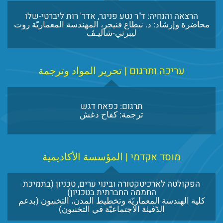
הרצאה והנחיה: ד"ר נטע פניגר, אדר' רות ליברטי-שלו
محاضرة وإرشاد: د. نيطاع فنيجر، المهندسة المعماريّة روت
ليبرتي-شاليـڤ
עריכה ותרגום | تحرير المواد وترجمة
תרגום: כפאח דגש
ترجمة: كفاح دغش
מוסד אקדמי | المؤسسة الأكاديمية
הפקולטה לארכיטקטורה ובינוי ערים, טכניון (בתמיכת
החממה החברתית בטכניון)
كلية الهندسة المعماريّة وتخطيط المدن، التخنيون (بدعم
الدّفيئة الاجتماعيّة في التخنيون)