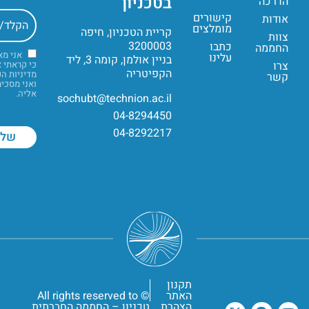
בטכניון
הדרכה
קישורים
אודות
מומלצים
קריית הטכניון, חיפה
צוות
3200003
כתבו
החממה
אני מ
עלינו
בניין אולמן, קומה 3, ליד
צרו
כי קראתי 
הקפיטריה
מדיניות ה
קשר
ואני מסכי
אליה.
sochubt@technion.ac.il
04-8294450
04-8292217
תקנון
האתר
© All rights reserved to
הצהרת
טכניון – החממה החברתית