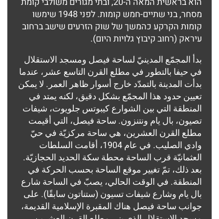
הוא בראשית המאה ה-20, ובתי מגורים משולבי קומת
מסחר, בני שתיים-חמש קומות. לפני 1948 שימשו
קומות הקרקע כהמשך של שוק הזרעים שישב ברחוב
עיראק (רחוב קיבוץ גלויות היום).
بدأ المجمّع المدينيّ لساحة فيصل ومسجد الاستقلال
في حيفا بالتطور في مطلع القرن التاسع عشر، عندما
بدأت المدينة بالتمدّد خارج أسوار ظاهر العمر. لا يمكن
تعيين حدود هذا المجمّع بشكل دقيق، لكنه يمتد في
المنطقة التي بين الشوارع كيبوتس جلويوت، شيفات
تصيون، بال يام ونتنزون. ساحة فيصل، التي أقيمت
مطلع القرن العشرين، هي ساحة مركزيّة في حيّ
وادي الصليب. في عام 1904، أقامت السلطات
العثمانيّة قرب الساحة محطة سكة الحديد الحجازيّة.
بعد ذلك، تمّ تغيير موقع الساحة بحسب الحركة في
المنطقة. في الوقت الحالي، يصبّ في الساحة شارع
بال يام وشارع شيفات تسيون (ستناتون سابقًا). على
جوانب ساحة فيصل هناك المقبرة الإسلامية القديمة،
مسجد الاستقلال الذي بني مطلع القرن العشرين،