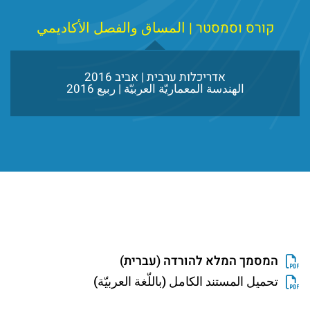
קורס וסמסטר | المساق والفصل الأكاديمي
אדריכלות ערבית | אביב 2016
الهندسة المعماريّة العربيّة | ربيع 2016
המסמך המלא להורדה (עברית)
تحميل المستند الكامل (باللّغة العربيّة)