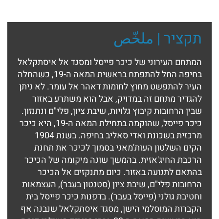
תקציר | ملخّص
המתחם העירוני של כיכר פייסל ומסגד אל איסתקלאל
בחיפה החל להתפתח בראשית המאה ה-19, כשהחלה
העיר להתפשט מחוץ לחומות דאהר אל עומר. לא ניתן
להגדיר מתחם זה במדויק, אבל הוא משתרע באזור
שבין הרחובות קיבוץ גלויות, שיבת ציון, פלי"ם ונתנזון.
כיכר פייסל, שהוקמה בתחילת המאה ה-19, היא כיכר
מרכזית בשכונת ואדי סאליב בחיפה. בשנת 1904
הקים השלטון העות'מאני בסמוך לכיכר את תחנת
הרכבת החיג'אזית. בהמשך שונה מיקומה של הכיכר
בהתאם לתנועה באזור. כיום מתנקזים אל הכיכר
הרחובות פלי"ם, שיבת ציון (סטנטון בעבר), העצמאות
וחטיבת גולני (פייסל בעבר). בדפנות כיכר פייסל בית
הקברות המוסלמי הישן, מסגד איסתקלאל שנבנה אף