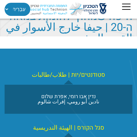
חיפה שמחוץ לחומות במאה
ה-20 | حيفا خارج الأسوار في
القرن العشرين
סטודנטים/יות | طلاب/طالبات
נדין אבו רומי, אפרת שלום
نادين أبو رومي، إفرات شالوم
סגל הקורס | الهيئة التدريسية