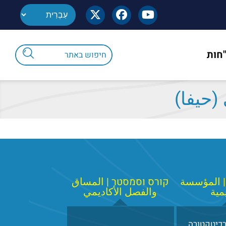
"חות
(حيفا)
| المؤسسة
קורס וסמסטר | المساق
يمية
والفصل الأكاديمي
כיטקטורה