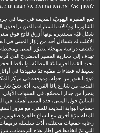
למשוך אליו את תשומת הלב של העוברים בכביש 4 כאובייקט בעל זהות 
الشاورما ووكالات السيارات الذين يرافقون المس
شكل قبّة مستديرة لونها أزرق فاتح فوق مبنى ح
الأغلب لم يتساءل أحد من زوّار المبنى في ال
تهدف إلى محاربة المصير الحضريّ الذي فُرض
تحت القبة الخرسانيّة المطليّة، والبلاط ال
بسيط له فضاءات مقبّبة تمّ تشييدها في أوائل
فوق القبور من حوله، وموقعه في مركز المكان
المدينة من شارع يافا القريب. أدّى شقّ شارع 
يتجزأ من جدار المجمّع. في السنوات الأولى، أص
البنيانيّ حول المبنى، فقد المبنى أهميّته ف
حساب البوابة القديمة للمبنى. مع مرور السنين
المقام مرّة أخرى مع اتساع ظاهرة طقوس زيار
رعاية جمعيات مختلفة، أدّت سلسلة ترميمات لإ
التي تمّ اتخاذها في إطار هذه الترميمات، تبرز