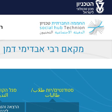
ר
מקאם רבי אבדימי דמן (ח
סטודנטים/יות طلاب/
סגל הקורס
طالبات
التد
הרצאה והנחי
ליברט