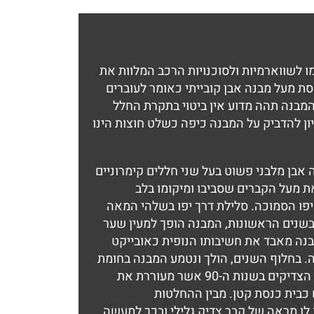
 היהודי הישן של חיפה ממוקם על אי עירוני תחום בין ששת נתיבי התנועה הסואנים של כביש 4. כמו לשווארמיות ולסוכנויות הרכב המלוות את
ת מעל מבנה אבן קובייתי כאומר לעוברים
מבנה תהה מדוע אין ביטוי בתקרת החלל
תפתחות המבנה וסביבתו לאורך 150 שנותיו מגלה כי הניסיון להדביק על המבנה כיפה כשלט חוצות הינו
 אבן מלבני פשוט בעל שני חללים קימרוניים
. קומתו הנישאת מעל הקברים שסביבו ומיקומו בלב
 יפו הסמוכה. סלילת דרך יפו בשלהי המאה
. בשנים הראשונות, המבנה הופך למעין שער
נה מאבד את חשיבותו הנופית כאובייקט
. בחלוף השנים, הולך ונטמע המבנה בחומת
בית הקברות, לצד הזנחה מתמשכת שלו ושל המתחם כולו. שמו עולה שוב רק עם התרחבות תופעת פולחן קברי הצדיקים בשנות ה-90 אשר מעוררת את
כבית כנסת קטן. מבין ההחלטות
 לו מראה של קבר צדיק גלילי ובכך למעשה