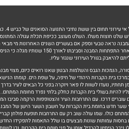
בית הקברות
יש שלט חוצות משלו. השלט מעוצב ככיפת תכלת עגולה המתונסס
המבנה נראה טבעי וספק אם בעשרים השנים האחרונות מי מבאי ה
הפנימי לכיפה היושבת מעליה. מעקב שיטתי אחר ה
 להיאבק בגורל העירוני שנגזר עליו.
רה, הנמכות הגבס והשלמות הבטון שאנו רואים כיום, מצוי מבנה
וקם בתחילת שנות ה-80 של המאה ה-19 במרכז בית הקברות היהודי של חיפה, על שפת הים
 תחתיו, נועדו לשוות לו פאר ויוקרה בפני כל הבאים לעיר בדרך
ות עליו להיות בשולי בית הקברות כחלק בלתי נפרד מחומת המתחם
עוברים דרכו. עם התרחבות העיר והצטופפות הרקמה סביבו המב
ץ שער חדש בחומת בית הקברות על חשבון השער הישן של המבנה
 בחסות עמותות שונות מבצעים בו שלל התאמות לתפקידו החדש 
יכר הניסיון להבדיל אותו על פני חומת בית הקברות, וכן לשוות