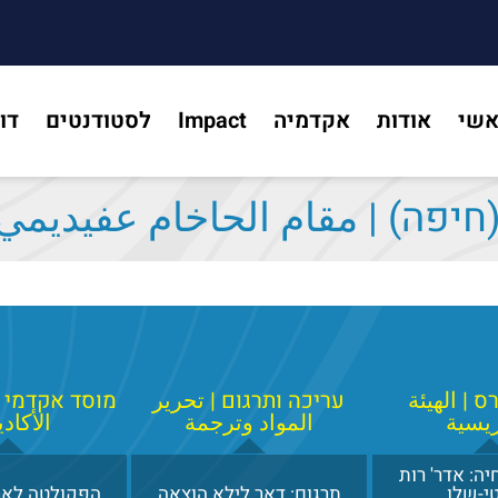
אשי
אודות
אקדמיה
Impact
לסטודנטים
דו
יפה) | مقام الحاخام عفيديمي 
 | الهيئة
עריכה ותרגום | تحرير
מוסד אקדמי 
ريسية
المواد وترجمة
الأكاد
ה: אדר' רות
י-שלו
תרגום: דאר לילא הוצאה
הפקולטה לאר