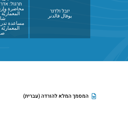
תרגול: אדר
محاضرة وإرش
יובל ולדנר
المعماريّة 
يوفال فالدنر
شال
مساعدة تدري
المعماريّة
صف
המסמך המלא להורדה (עברית)