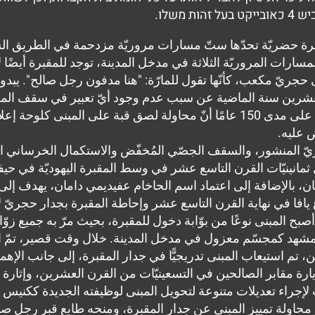
משלו.
ارات المروريّة الثلاثة في مدخل المدينة، توجد للمقبرة أيضًا لاف
جريّ مكعب، كأنّها تقول للمارّة: "هنا مدفون رجل صالح". يبدو م
عشرين سنة الماضية عن سبب عدم وجود أيّ تعبير في سقف المساحة
تكشف دراسة منهجيّة لتطوّر المبنى ومحيطه على مدى 150 عامًا أنّ محاولة لص
 عليه.
حجريّ المنشور، والسقف الجصّي المُخفّض والاستكمال الخرساني 
 ثمانينيّات القرن التاسع عشر في وسط المقبرة اليهوديّة في حيف
، بالإضافة إلى اعتماد اسم الحاخام عفيديمي دامان، يهدف إلى 
يافا في نهاية القرن التاسع عشر وإحاطة المقبرة بجدار حجريّ لأ
بح المبنى نوعًا من بوّابة دخول للمقبرة، بحيث مرّ به جميع زوّار
ي المشهد كمجسّم معزول في مدخل المدينة. خلال وقت قصير، تمّ ا
، تم استيعاب المبنى تدريجيًّا في جدار المقبرة، إلى جانب الإه
ة مقابر الصالحين في التسعينيّات من القرن العشرين، وإثارة ا
جراء تعديلات متنوعة لتحويل المبنى لوظيفته الجديدة ككنيس يه
 محاولة تمييز المبنى عن جدار المقبرة، ومنحه طابع قبر رجل صالح