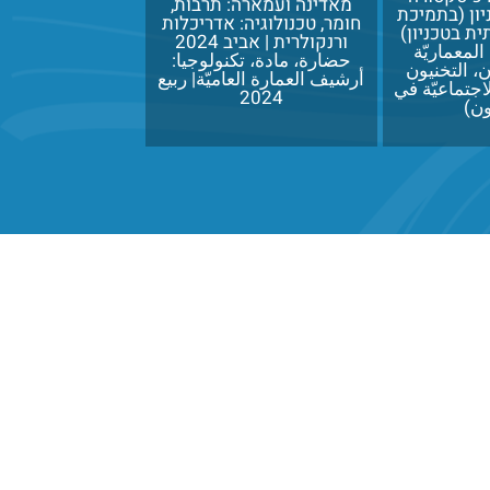
מאדינה ועמארה: תרבות,
ניון (בתמיכת
חומר, טכנולוגיה: אדריכלות
ת בטכניון)
ורנקולרית | אביב 2024
المعماريّة
حضارة، مادة، تكنولوجيا:
، التخنيون
أرشيف العمارة العاميّة| ربيع
لاجتماعيّة في
2024
ون)