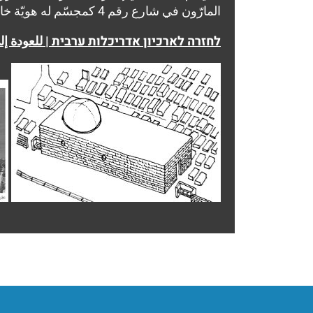
المارّون في شارع رقم 4 كمجسّم له هويّة خاصّة به.
לחזרה לארכיון אדריכלות ערבית | للعودة إلى