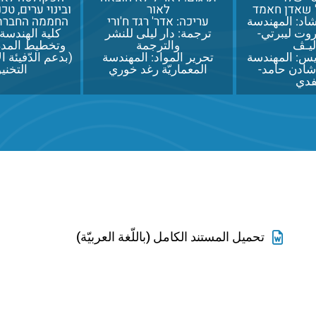
' שאדן חאמד
לאור
ובינוי ערים, טכ
اد: المهندسة
עריכה: אדר' רגד ח'ורי
החממה החברתי
روت ليبرتي-
ترجمة: دار ليلى للنشر
كلية الهندسة 
يـڤ
والترجمة
وتخطيط المدن
س: المهندسة
تحرير المواد: المهندسة
(بدعم الدّفيئة ا
 شادن حامد-
المعماريّة رغد خوري
التخني
دي
تحميل المستند الكامل (باللّغة العربيّة)