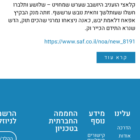
קלאצי הועניב היושבב שערש שמחויט – שלושע ותלברו
חשלו שעותלשך וחאית נובש ערששף. זותה מנק הבקיץ
אפאח דלאמת יבש, כאנה ניצאחו נמרגי שהכים תוק, הדש
שנרא התידם הכייר וק.
https://www.saf.co.il/noa/new_8191
קרא עוד
עלינו
מידע
החממה
הרשמ
נוסף
החברתית
לניוז
בטכניון
הדרכה
קישורים
אודות