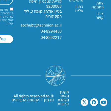
מומלצים
קריית הטכניון, חיפה
צוות
3200003
כתבו
החממה
אני מ
עלינו
בניין אולמן, קומה 3, ליד
צרו
כי קראתי 
הקפיטריה
מדיניות ה
קשר
ואני מסכי
אליה.
sochubt@technion.ac.il
04-8294450
04-8292217
תקנון
האתר
© All rights reserved to
הצהרת
טכניון – החממה החברתית
נגישות