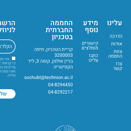
עלינו
מידע
החממה
הרשמ
נוסף
החברתית
לניוז
בטכניון
הדרכה
קישורים
אודות
מומלצים
קריית הטכניון, חיפה
צוות
3200003
כתבו
החממה
אני מ
עלינו
בניין אולמן, קומה 3, ליד
צרו
כי קראתי 
הקפיטריה
מדיניות ה
קשר
ואני מסכי
אליה.
sochubt@technion.ac.il
04-8294450
04-8292217