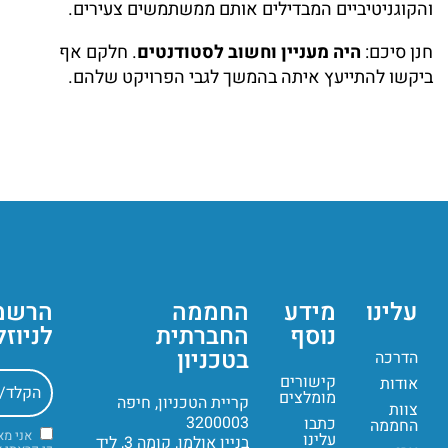
והקוגניטיביים המבדילים אותם ממשתמשים צעירים.
חנן סיכם:
היה מעניין וחשוב לסטודנטים
. חלקם אף
ביקשו להתייעץ איתה בהמשך לגבי הפרויקט שלהם.
עלינו
מידע
החממה
הרשמ
נוסף
החברתית
לניוז
בטכניון
הדרכה
קישורים
אודות
מומלצים
קריית הטכניון, חיפה
צוות
3200003
כתבו
החממה
אני מ
עלינו
בניין אולמן, קומה 3, ליד