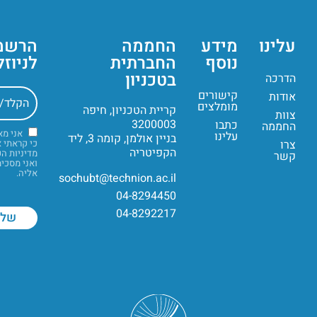
עלינו
מידע
החממה
הרשמ
נוסף
החברתית
לניוז
בטכניון
הדרכה
קישורים
אודות
מומלצים
קריית הטכניון, חיפה
צוות
3200003
כתבו
החממה
אני מ
עלינו
בניין אולמן, קומה 3, ליד
צרו
כי קראתי 
הקפיטריה
מדיניות ה
קשר
ואני מסכי
אליה.
sochubt@technion.ac.il
04-8294450
04-8292217