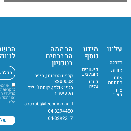
עלינו
מידע
החממה
הרשמ
נוסף
החברתית
לניוז
בטכניון
הדרכה
קישורים
אודות
מומלצים
קריית הטכניון, חיפה
צוות
3200003
כתבו
החממה
אני מ
עלינו
בניין אולמן, קומה 3, ליד
צרו
כי קראתי 
הקפיטריה
מדיניות ה
קשר
ואני מסכי
אליה.
sochubt@technion.ac.il
04-8294450
04-8292217