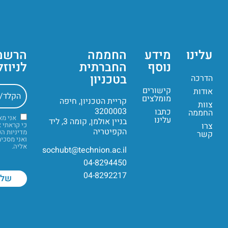
עלינו
מידע
החממה
הרשמ
נוסף
החברתית
לניוז
בטכניון
הדרכה
קישורים
אודות
מומלצים
קריית הטכניון, חיפה
צוות
3200003
כתבו
החממה
אני מ
עלינו
בניין אולמן, קומה 3, ליד
צרו
כי קראתי 
הקפיטריה
מדיניות ה
קשר
ואני מסכי
אליה.
sochubt@technion.ac.il
04-8294450
04-8292217