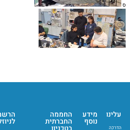
ס
עלינו
מידע
החממה
הרשמ
נוסף
החברתית
לניוז
בטכניון
הדרכה