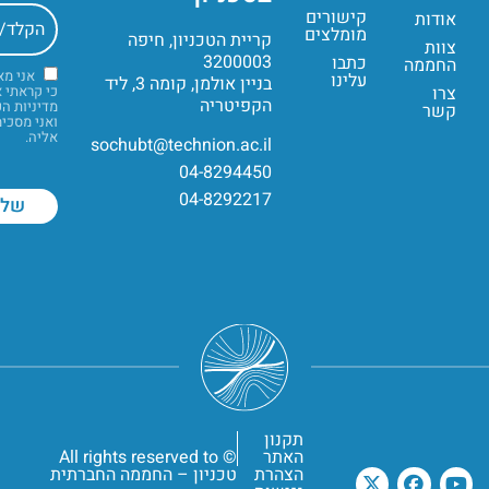
קישורים
אודות
מומלצים
קריית הטכניון, חיפה
צוות
3200003
כתבו
החממה
אני מ
עלינו
בניין אולמן, קומה 3, ליד
צרו
כי קראתי 
הקפיטריה
מדיניות ה
קשר
ואני מסכי
אליה.
sochubt@technion.ac.il
04-8294450
04-8292217
תקנון
האתר
© All rights reserved to
הצהרת
טכניון – החממה החברתית