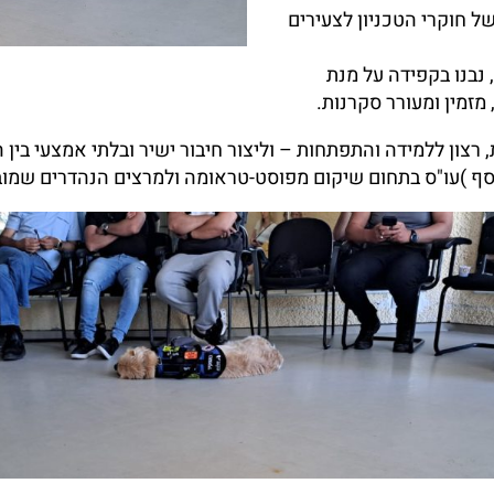
 חוקרי הטכניון לצעירים
ההרצאות עוסקות בקנאביס, תזונה ו well-being, נבנו בקפידה על מנת
מזמין ומעורר סקרנות.
, רצון ללמידה והתפתחות – וליצור חיבור ישיר ובלתי אמצעי בי
יוסף )עו"ס בתחום שיקום מפוסט-טראומה ולמרצים הנהדרים שמוב