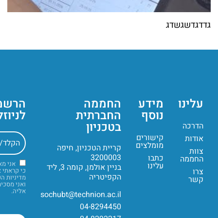
גדדגדשגשדג
עלינו
מידע
החממה
הרשמ
נוסף
החברתית
לניוז
בטכניון
הדרכה
קישורים
אודות
מומלצים
קריית הטכניון, חיפה
צוות
3200003
כתבו
החממה
אני מ
עלינו
בניין אולמן, קומה 3, ליד
צרו
כי קראתי 
הקפיטריה
מדיניות ה
קשר
ואני מסכי
אליה.
sochubt@technion.ac.il
04-8294450